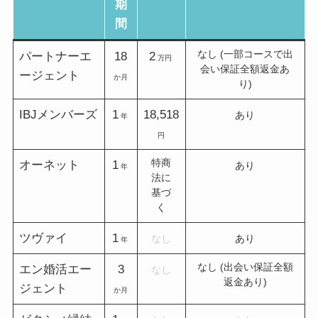
期
間
なし (一部コースで出
パートナーエ
18
2
万円
会い保証全額返金あ
ージェント
か月
り)
IBJメンバーズ
1
18,518
あり
年
円
特商
オーネット
1
あり
年
法に
基づ
く
ツヴァイ
1
なし
あり
年
なし (出会い保証全額
エン婚活エー
3
なし
返金あり)
ジェント
か月